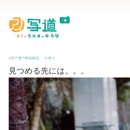
«
たーきーわんわん
いか
»
見つめる先には。。。