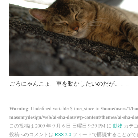
ごろにゃんこょ。車を動かしたいのだが。。。
Warning
/home/users/1/ba
: Undefined variable $time_since in
masonrydesign/web/ai-sha-dou/wp-content/themes/ai-sha-do
この投稿は 2009 年 9 月 6 日 日曜日 9:39 PM に
動物
カテゴ
投稿へのコメントは
RSS 2.0
フィードで購読することがで