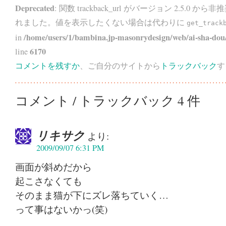
Deprecated
: 関数 trackback_url がバージョン 2.5.0 から
非推
れました。値を表示したくない場合は代わりに
get_track
/home/users/1/bambina.jp-masonrydesign/web/ai-sha-dou/
in
6170
line
コメントを残すか
、ご自分のサイトから
トラックバック
す
コメント / トラックバック 4 件
リキサク
より:
2009/09/07 6:31 PM
画面が斜めだから
起こさなくても
そのまま猫が下にズレ落ちていく…
って事はないかっ(笑)