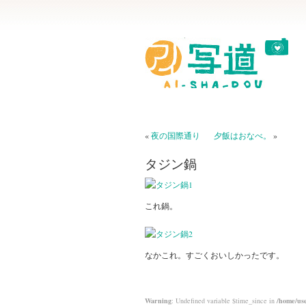
«
夜の国際通り
夕飯はおなべ。
»
タジン鍋
これ鍋。
なかこれ。すごくおいしかったです。
Warning
: Undefined variable $time_since in
/home/use