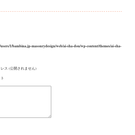
/users/1/bambina.jp-masonrydesign/web/ai-sha-dou/wp-content/themes/ai-sha-
レス (公開されません)
イト