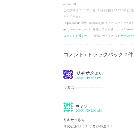
on line
28
この投稿は 2010 年 1 月 17 日 日曜日 12:22 PM に
食
とができます。
Deprecated
: 関数 trackback_url がバージョン 2.5.0
を使ってください。 in
/home/u
get_trackback_url()
コメントを残すか
、ご自分のサイトから
トラックバ
コメント / トラックバック 2 件
リキサク
より:
2010/01/19 8:17 PM
うまほーーーーーーーー
ai
より:
2010/01/20 2:00 AM
リキサクさん
そのとおり！！うまいのよ！！