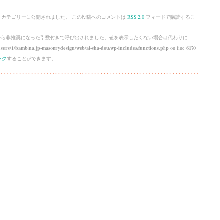
カテゴリーに公開されました。 この投稿へのコメントは
RSS 2.0
フィードで購読するこ
 から
非推奨
になった引数付きで呼び出されました。値を表示したくない場合は代わりに
sers/1/bambina.jp-masonrydesign/web/ai-sha-dou/wp-includes/functions.php
on line
6170
ック
することができます。