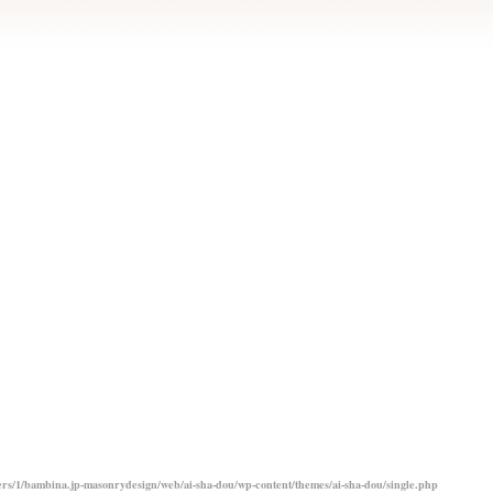
rs/1/bambina.jp-masonrydesign/web/ai-sha-dou/wp-content/themes/ai-sha-dou/single.php