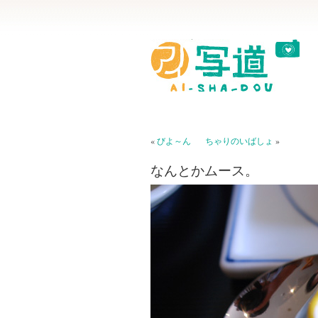
«
びよ～ん
ちゃりのいばしょ
»
なんとかムース。