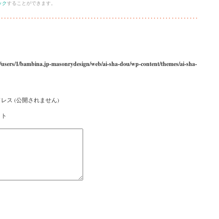
ック
することができます。
/users/1/bambina.jp-masonrydesign/web/ai-sha-dou/wp-content/themes/ai-sha-
レス (公開されません)
イト