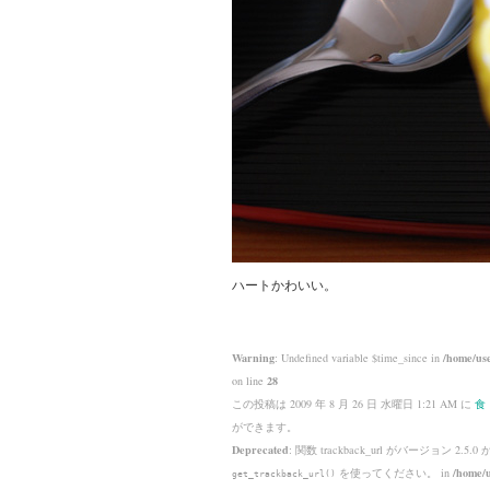
ハートかわいい。
Warning
: Undefined variable $time_since in
/home/use
on line
28
この投稿は 2009 年 8 月 26 日 水曜日 1:21 AM に
食
ができます。
Deprecated
: 関数 trackback_url がバージョン 2.5.0
を使ってください。 in
/home/u
get_trackback_url()