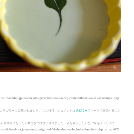
rs/1/bambina.jp-masonrydesign/web/ai-sha-dou/wp-content/themes/ai-sha-dou/single.php
カテゴリーに公開されました。 この投稿へのコメントは
RSS 2.0
フィードで購読すること
 から
非推奨
になった引数付きで呼び出されました。値を表示したくない場合は代わりに
sers/1/bambina.jp-masonrydesign/web/ai-sha-dou/wp-includes/functions.php
on line
6170