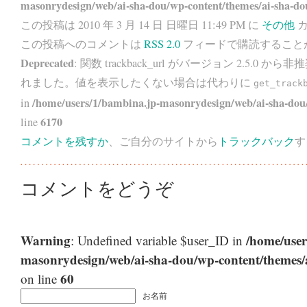
masonrydesign/web/ai-sha-dou/wp-content/themes/ai-sha-do
この投稿は 2010 年 3 月 14 日 日曜日 11:49 PM に
その他
カ
この投稿へのコメントは
RSS 2.0
フィードで購読すること
Deprecated
: 関数 trackback_url がバージョン 2.5.0 から
非推
れました。値を表示したくない場合は代わりに
get_track
/home/users/1/bambina.jp-masonrydesign/web/ai-sha-dou/
in
6170
line
コメントを残すか
、ご自分のサイトから
トラックバック
す
コメントをどうぞ
Warning
/home/user
: Undefined variable $user_ID in
masonrydesign/web/ai-sha-dou/wp-content/themes
60
on line
お名前