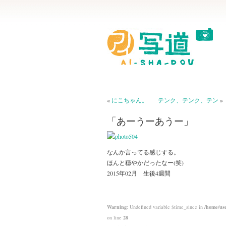
«
にこちゃん。
テンク、テンク、テン
»
「あーうーあうー」
なんか言ってる感じする。
ほんと穏やかだったなー(笑)
2015年02月 生後4週間
Warning
: Undefined variable $time_since in
/home/use
on line
28