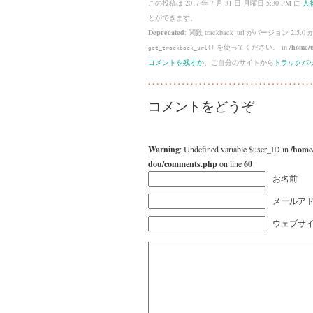
この投稿は 2017 年 7 月 31 日 月曜日 5:30 PM に
人
とができます。
Deprecated
: 関数 trackback_url がバージョン 2.5.0
を使ってください。 in
/home/u
get_trackback_url()
コメントを残すか
、ご自分のサイトから
トラックバ
コメントをどうぞ
Warning
: Undefined variable $user_ID in
/home
dou/comments.php
on line
60
お名前
メールアド
ウェブサ