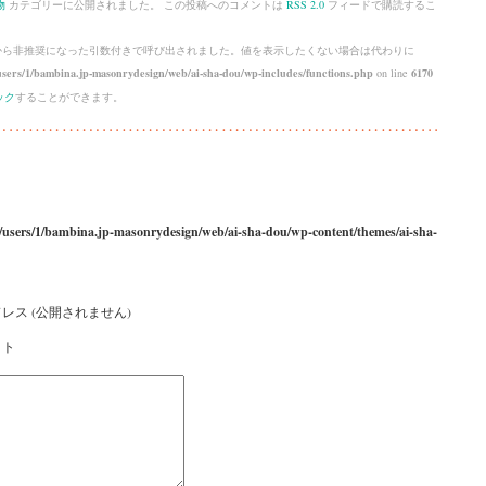
物
カテゴリーに公開されました。 この投稿へのコメントは
RSS 2.0
フィードで購読するこ
 から
非推奨
になった引数付きで呼び出されました。値を表示したくない場合は代わりに
sers/1/bambina.jp-masonrydesign/web/ai-sha-dou/wp-includes/functions.php
on line
6170
ック
することができます。
/users/1/bambina.jp-masonrydesign/web/ai-sha-dou/wp-content/themes/ai-sha-
レス (公開されません)
イト