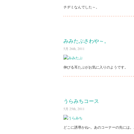
チヂミなんでした～。
みみたぶさわや～。
5月 26th, 2011
伸びる耳たぶがお気に入りのようです。
うらみちコース
5月 25th, 2011
どこに誘導かね~。あのコーナーの先には。