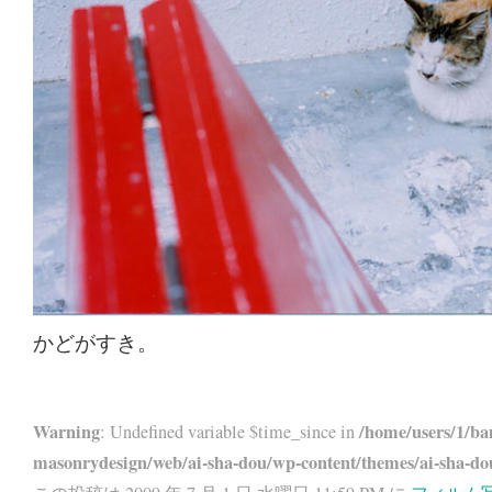
かどがすき。
Warning
/home/users/1/ba
: Undefined variable $time_since in
masonrydesign/web/ai-sha-dou/wp-content/themes/ai-sha-do