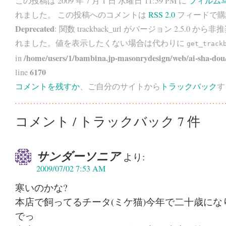
この投稿は 2009 年 7 月 1 日 水曜日 11:59 PM に
フィルム
れました。 この投稿へのコメントは
RSS 2.0
フィードで購
Deprecated
: 関数 trackback_url がバージョン 2.5.0 から
非推
れました。値を表示したくない場合は代わりに
get_track
/home/users/1/bambina.jp-masonrydesign/web/ai-sha-dou/
in
6170
line
コメントを残すか
、ご自分のサイトから
トラックバック
す
コメント / トラックバック 7 件
サンダーソニア
より:
2009/07/02 7:53 AM
寒いのかな?
本店で飼ってるチータ(ミケ猫)今年で二十歳になり
でっ