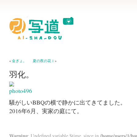
«
金ぎょ。
夏の夜の花 1
»
羽化。
騒がしいBBQの横で静かに出てきてました。
2016年6月、実家の庭にて。
Warning
/home/users/1/ba
: Undefined variable $time_since in