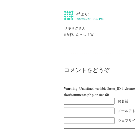
ai
より:
2009/07/29 10:39 PM
リキサクさん
6.3ぽいんっつ！Ｗ
コメントをどうぞ
Warning
: Undefined variable $user_ID in
/home
dou/comments.php
on line
60
お名前
メールアド
ウェブサ