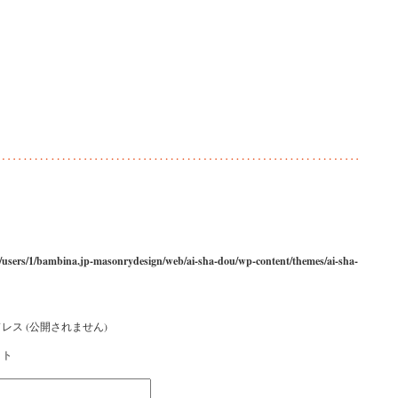
/users/1/bambina.jp-masonrydesign/web/ai-sha-dou/wp-content/themes/ai-sha-
レス (公開されません)
イト