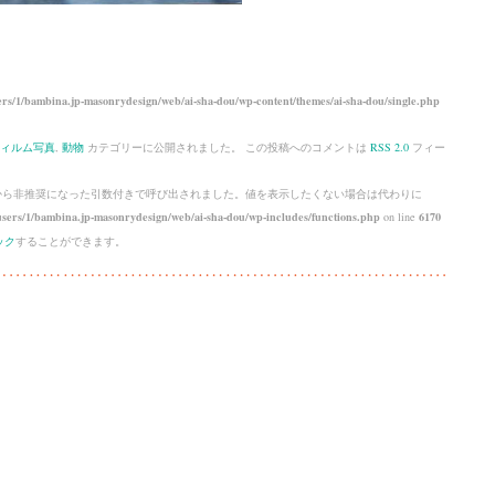
rs/1/bambina.jp-masonrydesign/web/ai-sha-dou/wp-content/themes/ai-sha-dou/single.php
ィルム写真
,
動物
カテゴリーに公開されました。 この投稿へのコメントは
RSS 2.0
フィー
 から
非推奨
になった引数付きで呼び出されました。値を表示したくない場合は代わりに
sers/1/bambina.jp-masonrydesign/web/ai-sha-dou/wp-includes/functions.php
on line
6170
ック
することができます。