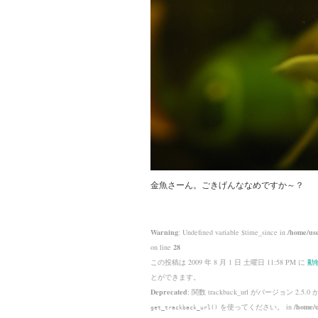
金魚さーん。ごきげんななめですか～？
Warning
: Undefined variable $time_since in
/home/use
on line
28
この投稿は 2009 年 8 月 1 日 土曜日 11:58 PM に
動
とができます。
Deprecated
: 関数 trackback_url がバージョン 2.5.0
を使ってください。 in
/home/u
get_trackback_url()