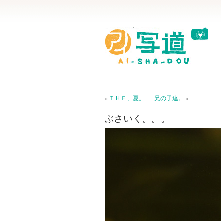
«
ＴＨＥ、夏。
兄の子達。
»
ぶさいく。。。