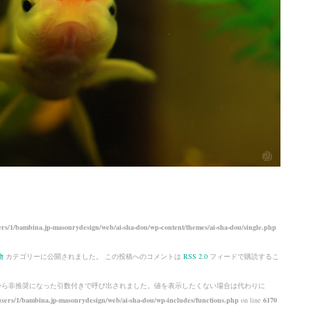
rs/1/bambina.jp-masonrydesign/web/ai-sha-dou/wp-content/themes/ai-sha-dou/single.php
物
カテゴリーに公開されました。 この投稿へのコメントは
RSS 2.0
フィードで購読するこ
 から
非推奨
になった引数付きで呼び出されました。値を表示したくない場合は代わりに
sers/1/bambina.jp-masonrydesign/web/ai-sha-dou/wp-includes/functions.php
on line
6170