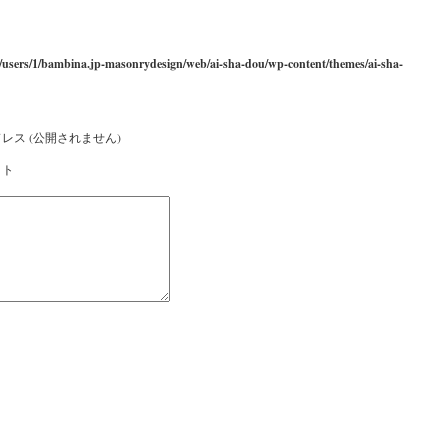
/users/1/bambina.jp-masonrydesign/web/ai-sha-dou/wp-content/themes/ai-sha-
レス (公開されません)
イト