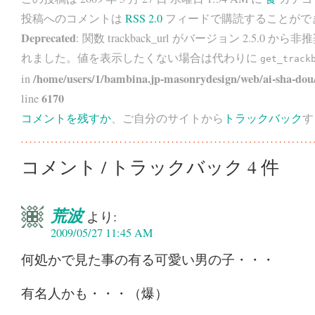
投稿へのコメントは
RSS 2.0
フィードで購読することがで
Deprecated
: 関数 trackback_url がバージョン 2.5.0 から
非推
れました。値を表示したくない場合は代わりに
get_track
/home/users/1/bambina.jp-masonrydesign/web/ai-sha-dou/
in
6170
line
コメントを残すか
、ご自分のサイトから
トラックバック
す
コメント / トラックバック 4 件
荒波
より:
2009/05/27 11:45 AM
何処かで見た事の有る可愛い男の子・・・
有名人かも・・・（爆）