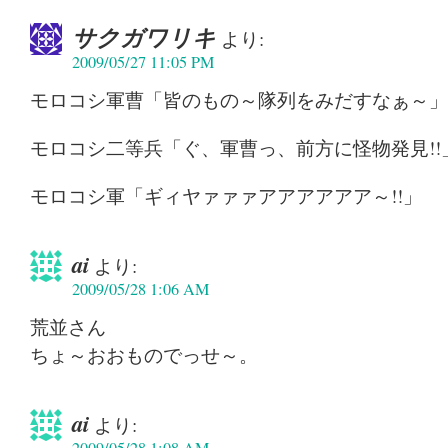
サクガワリキ
より:
2009/05/27 11:05 PM
モロコシ軍曹「皆のもの～隊列をみだすなぁ～」
モロコシ二等兵「ぐ、軍曹っ、前方に怪物発見!!
モロコシ軍「ギィヤァァァアアアアアア～!!」
ai
より:
2009/05/28 1:06 AM
荒並さん
ちょ～おおものでっせ～。
ai
より: