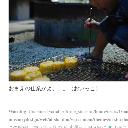
おまえの仕業かよ。。。（おいっこ）
Warning
/home/users/1/ba
: Undefined variable $time_since in
masonrydesign/web/ai-sha-dou/wp-content/themes/ai-sha-do
この投稿は 2009 年 5 月 27 日 水曜日 1:34 AM に
食
カテゴ