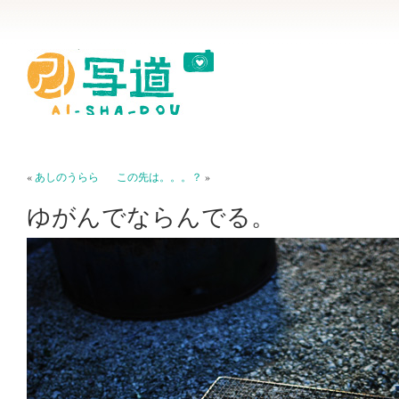
«
あしのうらら
この先は。。。？
»
ゆがんでならんでる。