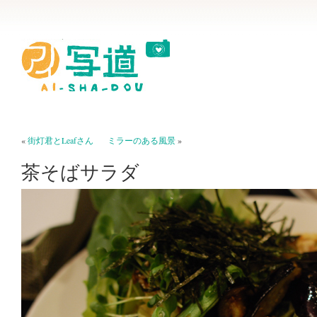
«
街灯君とLeafさん
ミラーのある風景
»
茶そばサラダ