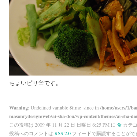
ちょいピリ辛です。
Warning
/home/users/1/ba
: Undefined variable $time_since in
masonrydesign/web/ai-sha-dou/wp-content/themes/ai-sha-do
この投稿は 2009 年 11 月 22 日 日曜日 6:25 PM に
食
カテゴ
投稿へのコメントは
RSS 2.0
フィードで購読することがで