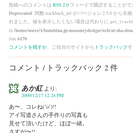
投稿へのコメントは
RSS 2.0
フィードで購読することがで
Deprecated
: 関数 trackback_url がバージョン 2.5.0 から
非推
れました。値を表示したくない場合は代わりに
get_track
/home/users/1/bambina.jp-masonrydesign/web/ai-sha-dou/
in
6170
line
コメントを残すか
、ご自分のサイトから
トラックバック
す
コメント / トラックバック 2 件
あか紅
より:
2009/12/17 12:24 PM
あ〜、コレね(’o’)!!
アイ写道さんの手作りの写真も
見せて頂いたけど、ほぼ一緒。
さすが〜!!