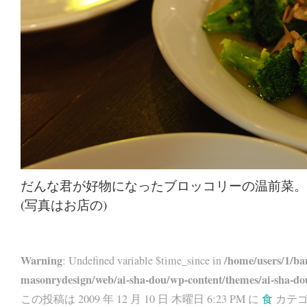
だんな君が好物になったブロッコリーの温前菜。
(写真はお店の)
Warning
/home/users/1/ba
: Undefined variable $time_since in
masonrydesign/web/ai-sha-dou/wp-content/themes/ai-sha-do
この投稿は 2009 年 12 月 10 日 木曜日 6:23 PM に
食
カテゴ