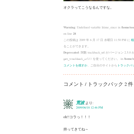
オクラってこうなるんですな。
Warning
: Undefined variable $time_since in
/home/use
on line
28
この投稿は 2009 年 6 月 17 日 水曜日 11:50 PM に
植
ることができます。
Deprecated
: 関数 trackback_url がバージョン 2.5.0
を使ってください。 in
/home/u
get_trackback_url()
コメントを残すか
、ご自分のサイトから
トラックバ
コメント / トラックバック 2 件
荒波
より:
2009/06/18 12:46 PM
oh!!コラっ！！！
持ってきてね～