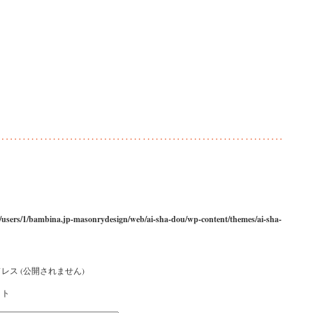
/users/1/bambina.jp-masonrydesign/web/ai-sha-dou/wp-content/themes/ai-sha-
レス (公開されません)
イト