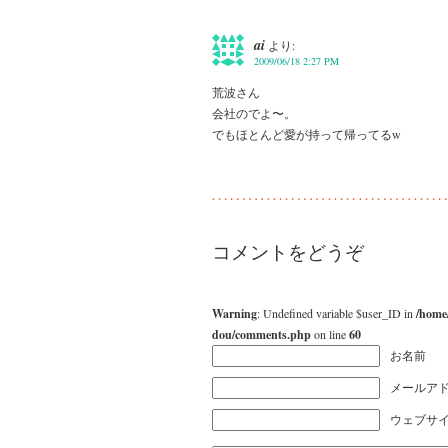
ai
より:
2009/06/18 2:27 PM
荒波さん
会社のでよ〜。
でもほとんど愛が持って帰ってるw
コメントをどうぞ
Warning
: Undefined variable $user_ID in
/home
dou/comments.php
on line
60
お名前
メールアド
ウェブサ