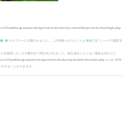
rs/1/bambina.jp-masonrydesign/web/ai-sha-dou/wp-content/themes/ai-sha-dou/single.php
物
,
食
カテゴリーに公開されました。 この投稿へのコメントは
RSS 2.0
フィードで購読す
 から
非推奨
になった引数付きで呼び出されました。値を表示したくない場合は代わりに
sers/1/bambina.jp-masonrydesign/web/ai-sha-dou/wp-includes/functions.php
on line
6170
ック
することができます。