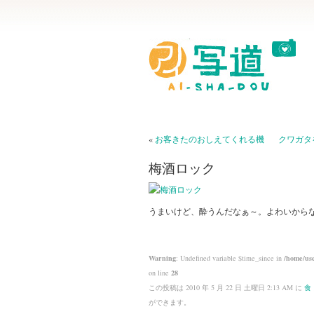
«
お客きたのおしえてくれる機
クワガタ
梅酒ロック
うまいけど、酔うんだなぁ～。よわいから
Warning
: Undefined variable $time_since in
/home/use
on line
28
この投稿は 2010 年 5 月 22 日 土曜日 2:13 AM に
食
ができます。