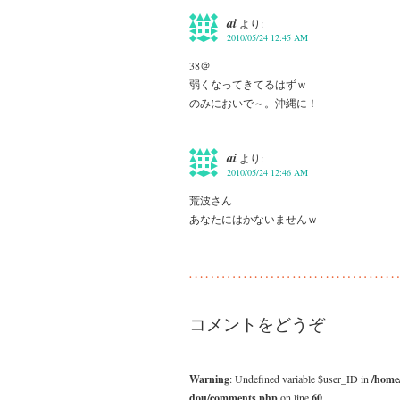
ai
より:
2010/05/24 12:45 AM
38＠
弱くなってきてるはずｗ
のみにおいで～。沖縄に！
ai
より:
2010/05/24 12:46 AM
荒波さん
あなたにはかないませんｗ
コメントをどうぞ
Warning
: Undefined variable $user_ID in
/home
dou/comments.php
on line
60