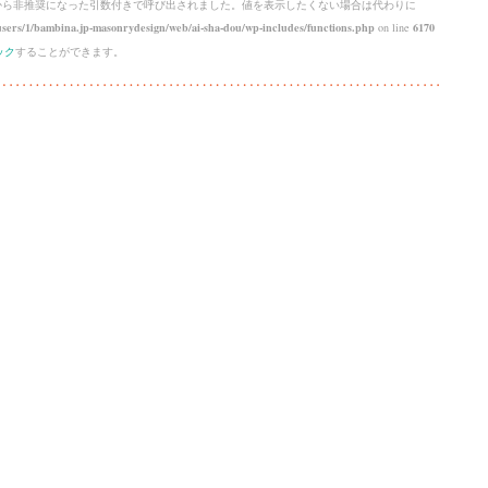
 から
非推奨
になった引数付きで呼び出されました。値を表示したくない場合は代わりに
sers/1/bambina.jp-masonrydesign/web/ai-sha-dou/wp-includes/functions.php
on line
6170
ック
することができます。