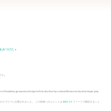
をみつけた
»
な～。
rs/1/bambina.jp-masonrydesign/web/ai-sha-dou/wp-content/themes/ai-sha-dou/single.php
カテゴリーに公開されました。 この投稿へのコメントは
RSS 2.0
フィードで購読すること