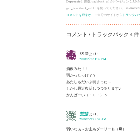
Deprecated
: 関数 trackback_url がバージョン 2.5.0
を使ってください。 in
/home/u
get_trackback_url()
コメントを残すか
、ご自分のサイトから
トラックバ
コメント / トラックバック 4 件
38＠
より:
2010/05/22 1:39 PM
酒飲みた！！
弱かったっけ？？
あたしもだいぶ弱まった…
しかし最近復活しつつあります♪
かんぱーい（・ｕ・）ｂ
荒波
より:
2010/05/23 8:57 AM
弱いなぁ～お主もダーリーも（爆）