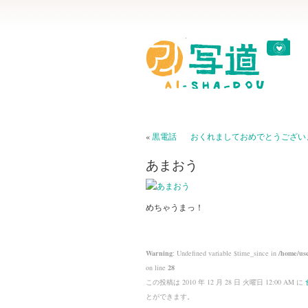
«
黒電話
おくれましておめでとうござい
あまおう
めちゃうまっ！
Warning
: Undefined variable $time_since in
/home/use
on line
28
この投稿は 2010 年 12 月 28 日 火曜日 12:00 AM に
とができます。