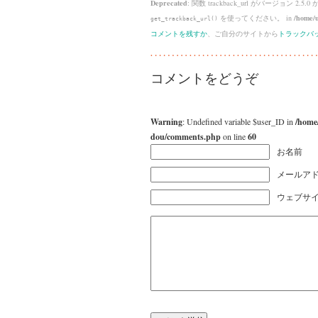
Deprecated
: 関数 trackback_url がバージョン 2.5.0
を使ってください。 in
/home/u
get_trackback_url()
コメントを残すか
、ご自分のサイトから
トラックバ
コメントをどうぞ
Warning
: Undefined variable $user_ID in
/home
dou/comments.php
on line
60
お名前
メールアド
ウェブサ