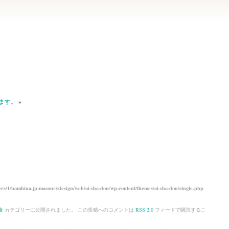
ます。
»
rs/1/bambina.jp-masonrydesign/web/ai-sha-dou/wp-content/themes/ai-sha-dou/single.php
食
カテゴリーに公開されました。 この投稿へのコメントは
RSS 2.0
フィードで購読するこ