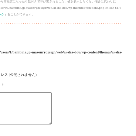
 から
非推奨
になった引数付きで呼び出されました。値を表示したくない場合は代わりに
sers/1/bambina.jp-masonrydesign/web/ai-sha-dou/wp-includes/functions.php
on line
6170
ック
することができます。
/users/1/bambina.jp-masonrydesign/web/ai-sha-dou/wp-content/themes/ai-sha-
レス (公開されません)
イト