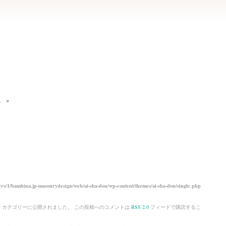
。
»
rs/1/bambina.jp-masonrydesign/web/ai-sha-dou/wp-content/themes/ai-sha-dou/single.php
食
カテゴリーに公開されました。 この投稿へのコメントは
RSS 2.0
フィードで購読するこ