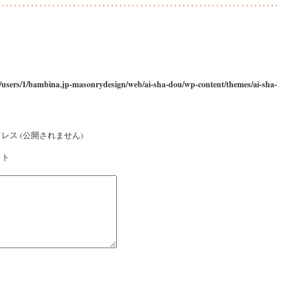
/users/1/bambina.jp-masonrydesign/web/ai-sha-dou/wp-content/themes/ai-sha-
レス (公開されません)
イト