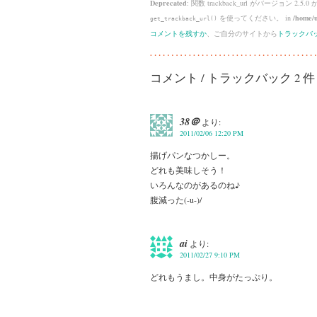
Deprecated
: 関数 trackback_url がバージョン 2.5.0
を使ってください。 in
/home/u
get_trackback_url()
コメントを残すか
、ご自分のサイトから
トラックバ
コメント / トラックバック 2 件
38＠
より:
2011/02/06 12:20 PM
揚げパンなつかしー。
どれも美味しそう！
いろんなのがあるのね♪
腹減った(-u-)/
ai
より:
2011/02/27 9:10 PM
どれもうまし。中身がたっぷり。