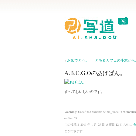
«
おめでとう。
とあるカフェの小窓から
A.B.C.G.Oのあげぱん。
すべておいしいのです。
Warning
: Undefined variable $time_since in
/home/use
on line
28
この投稿は 2011 年 1 月 25 日 火曜日 12:41 AM に
とができます。