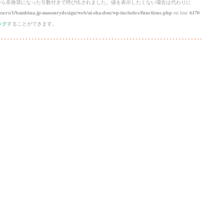
 から
非推奨
になった引数付きで呼び出されました。値を表示したくない場合は代わりに
sers/1/bambina.jp-masonrydesign/web/ai-sha-dou/wp-includes/functions.php
on line
6170
ック
することができます。