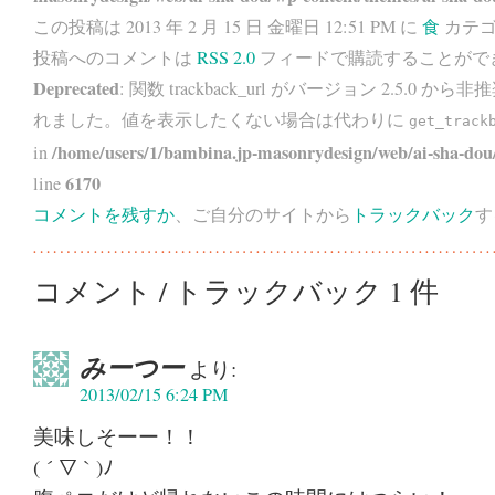
この投稿は 2013 年 2 月 15 日 金曜日 12:51 PM に
食
カテゴ
投稿へのコメントは
RSS 2.0
フィードで購読することがで
Deprecated
: 関数 trackback_url がバージョン 2.5.0 から
非推
れました。値を表示したくない場合は代わりに
get_track
/home/users/1/bambina.jp-masonrydesign/web/ai-sha-dou/
in
6170
line
コメントを残すか
、ご自分のサイトから
トラックバック
す
コメント / トラックバック 1 件
みーつー
より:
2013/02/15 6:24 PM
美味しそーー！！
( ´ ▽ ` )ﾉ