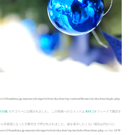
rs/1/bambina.jp-masonrydesign/web/ai-sha-dou/wp-content/themes/ai-sha-dou/single.php
その他
カテゴリーに公開されました。 この投稿へのコメントは
RSS 2.0
フィードで購読す
 から
非推奨
になった引数付きで呼び出されました。値を表示したくない場合は代わりに
sers/1/bambina.jp-masonrydesign/web/ai-sha-dou/wp-includes/functions.php
on line
6170