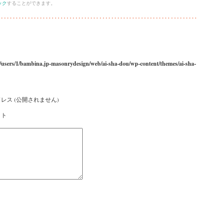
ック
することができます。
/users/1/bambina.jp-masonrydesign/web/ai-sha-dou/wp-content/themes/ai-sha-
レス (公開されません)
イト