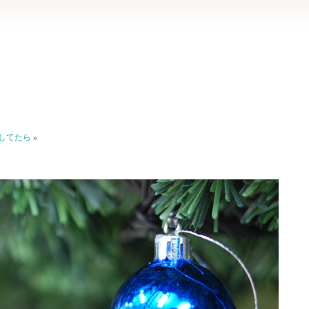
してたら
»
。