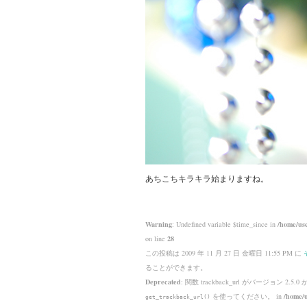
あちこちキラキラ始まりますね。
Warning
: Undefined variable $time_since in
/home/use
on line
28
この投稿は 2009 年 11 月 27 日 金曜日 11:55 PM に
ることができます。
Deprecated
: 関数 trackback_url がバージョン 2.5.0
を使ってください。 in
/home/u
get_trackback_url()