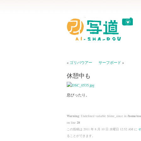
«
ゴリバウアー
サーフボード
»
休憩中も
息ぴったり。
Warning
: Undefined variable $time_since in
/home/use
on line
28
この投稿は 2011 年 8 月 10 日 水曜日 12:52 AM に
ることができます。