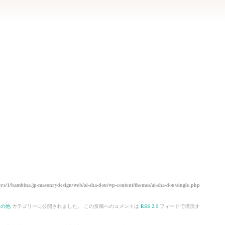
rs/1/bambina.jp-masonrydesign/web/ai-sha-dou/wp-content/themes/ai-sha-dou/single.php
その他
カテゴリーに公開されました。 この投稿へのコメントは
RSS 2.0
フィードで購読す