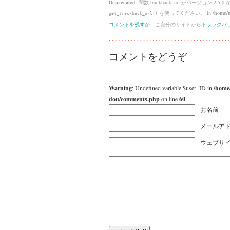
Deprecated
: 関数 trackback_url がバージョン 2.5.0
を使ってください。 in
/home/u
get_trackback_url()
コメントを残すか
、ご自分のサイトから
トラックバ
コメントをどうぞ
Warning
: Undefined variable $user_ID in
/home
dou/comments.php
on line
60
お名前
メールアド
ウェブサ