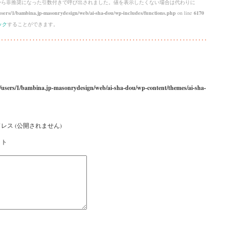
 から
非推奨
になった引数付きで呼び出されました。値を表示したくない場合は代わりに
sers/1/bambina.jp-masonrydesign/web/ai-sha-dou/wp-includes/functions.php
on line
6170
ック
することができます。
/users/1/bambina.jp-masonrydesign/web/ai-sha-dou/wp-content/themes/ai-sha-
レス (公開されません)
イト