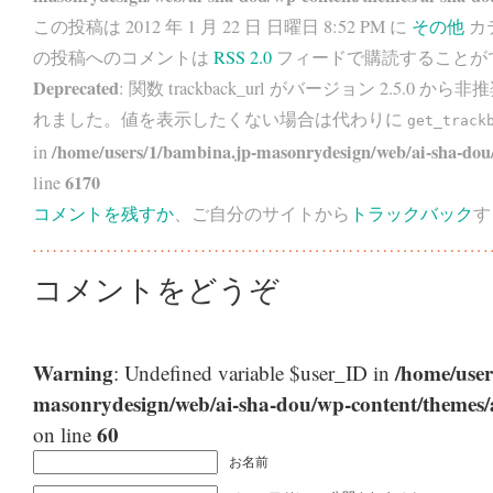
この投稿は 2012 年 1 月 22 日 日曜日 8:52 PM に
その他
カ
の投稿へのコメントは
RSS 2.0
フィードで購読することが
Deprecated
: 関数 trackback_url がバージョン 2.5.0 から
非推
れました。値を表示したくない場合は代わりに
get_track
/home/users/1/bambina.jp-masonrydesign/web/ai-sha-dou/
in
6170
line
コメントを残すか
、ご自分のサイトから
トラックバック
す
コメントをどうぞ
Warning
/home/user
: Undefined variable $user_ID in
masonrydesign/web/ai-sha-dou/wp-content/themes
60
on line
お名前