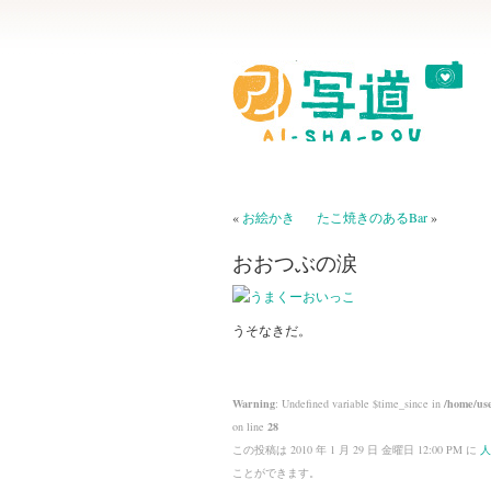
«
お絵かき
たこ焼きのあるBar
»
おおつぶの涙
うそなきだ。
Warning
: Undefined variable $time_since in
/home/use
on line
28
この投稿は 2010 年 1 月 29 日 金曜日 12:00 PM に
人
ことができます。