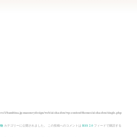
rs/1/bambina.jp-masonrydesign/web/ai-sha-dou/wp-content/themes/ai-sha-dou/single.php
物
カテゴリーに公開されました。 この投稿へのコメントは
RSS 2.0
フィードで購読する