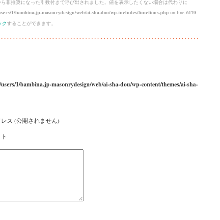
 から
非推奨
になった引数付きで呼び出されました。値を表示したくない場合は代わりに
sers/1/bambina.jp-masonrydesign/web/ai-sha-dou/wp-includes/functions.php
on line
6170
ック
することができます。
/users/1/bambina.jp-masonrydesign/web/ai-sha-dou/wp-content/themes/ai-sha-
レス (公開されません)
イト