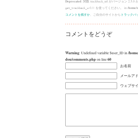
Deprecated
: 関数 trackback_url がバージョン 2.5.0
を使ってください。 in
/home/u
get_trackback_url()
コメントを残すか
、ご自分のサイトから
トラックバ
コメントをどうぞ
Warning
: Undefined variable $user_ID in
/home
dou/comments.php
on line
60
お名前
メールアド
ウェブサ