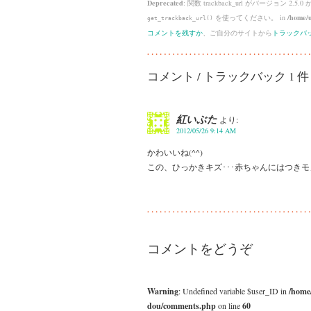
Deprecated
: 関数 trackback_url がバージョン 2.5.0
を使ってください。 in
/home/u
get_trackback_url()
コメントを残すか
、ご自分のサイトから
トラックバ
コメント / トラックバック 1 件
紅いぶた
より:
2012/05/26 9:14 AM
かわいいね(^^)
この、ひっかきキズ･･･赤ちゃんにはつきモノね
コメントをどうぞ
Warning
: Undefined variable $user_ID in
/home
dou/comments.php
on line
60