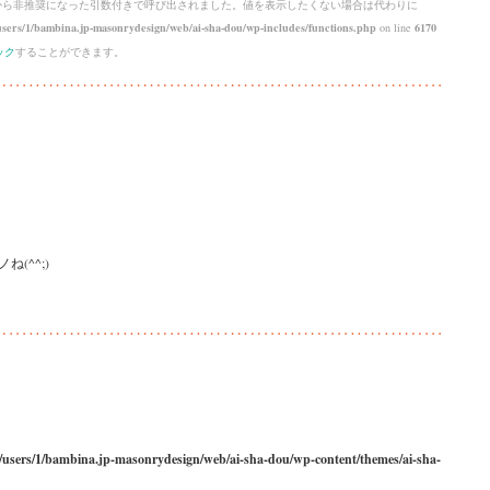
 から
非推奨
になった引数付きで呼び出されました。値を表示したくない場合は代わりに
sers/1/bambina.jp-masonrydesign/web/ai-sha-dou/wp-includes/functions.php
on line
6170
ック
することができます。
(^^;)
/users/1/bambina.jp-masonrydesign/web/ai-sha-dou/wp-content/themes/ai-sha-