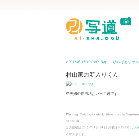
«
2012.05.13 Mother’s Day
ひぃばぁちゃん
村山家の新入りくん
弟夫婦の長男坊おいっこ君です。
Warning
: Undefined variable $time_since in
/home/use
on line
28
この投稿は 2012 年 5 月 14 日 月曜日 8:33 PM に
人
とができます。