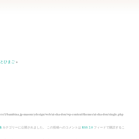
とひまご
»
rs/1/bambina.jp-masonrydesign/web/ai-sha-dou/wp-content/themes/ai-sha-dou/single.php
物
カテゴリーに公開されました。 この投稿へのコメントは
RSS 2.0
フィードで購読するこ