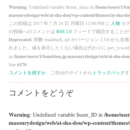
Warning
/home/users/1/ba
: Undefined variable $time_since in
masonrydesign/web/ai-sha-dou/wp-content/themes/ai-sha-do
この投稿は 2017 年 7 月 24 日 月曜日 12:00 PM に
人物
カテ
の投稿へのコメントは
RSS 2.0
フィードで購読することが
Deprecated
: 関数 trackback_url がバージョン 2.5.0 から
非推
れました。値を表示したくない場合は代わりに
get_track
/home/users/1/bambina.jp-masonrydesign/web/ai-sha-dou/
in
6170
line
コメントを残すか
、ご自分のサイトから
トラックバック
す
コメントをどうぞ
Warning
/home/user
: Undefined variable $user_ID in
masonrydesign/web/ai-sha-dou/wp-content/themes