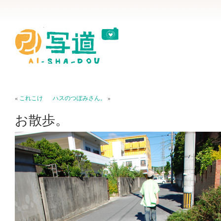
«
これこけ
ハスのつぼみさん。
»
お散歩。