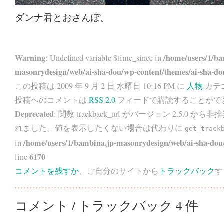
ダンナ君とおさんぽ。
Warning
/home/users/1/ba
: Undefined variable $time_since in
masonrydesign/web/ai-sha-dou/wp-content/themes/ai-sha-do
この投稿は 2009 年 9 月 2 日 水曜日 10:16 PM に
人物
カテ
投稿へのコメントは
RSS 2.0
フィードで購読することがで
Deprecated
: 関数 trackback_url がバージョン 2.5.0 から
非推
れました。値を表示したくない場合は代わりに
get_track
/home/users/1/bambina.jp-masonrydesign/web/ai-sha-dou/
in
6170
line
コメントを残すか
、ご自分のサイトから
トラックバック
す
コメント / トラックバック 4 件