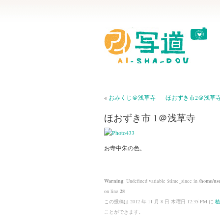
«
おみくじ＠浅草寺
ほおずき市2＠浅草
ほおずき市 1＠浅草寺
お寺中朱の色。
Warning
: Undefined variable $time_since in
/home/use
on line
28
この投稿は 2012 年 11 月 8 日 木曜日 12:35 PM に
植
ことができます。