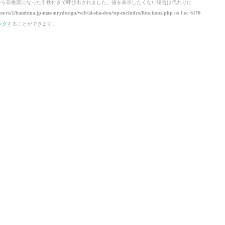
 から
非推奨
になった引数付きで呼び出されました。値を表示したくない場合は代わりに
sers/1/bambina.jp-masonrydesign/web/ai-sha-dou/wp-includes/functions.php
on line
6170
ック
することができます。