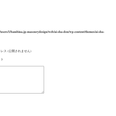
/users/1/bambina.jp-masonrydesign/web/ai-sha-dou/wp-content/themes/ai-sha-
レス (公開されません)
イト