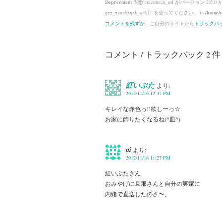
Deprecated
: 関数 trackback_url がバージョン 2.5.0
を使ってください。 in
/home/u
get_trackback_url()
コメントを残すか
、ご自分のサイトから
トラックバ
コメント / トラックバック 2 件
紅いぶた
より:
2012/11/16 12:37 PM
キレイな赤色っ!!欲しーっ☆
お家に飾りたくなるね(^皿^)
ai
より:
2012/11/16 11:27 PM
紅いぶたさん
おみやげに旦那さんと自分の実家に
内緒で直送したのさ〜。