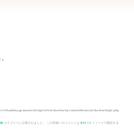
寺
»
rs/1/bambina.jp-masonrydesign/web/ai-sha-dou/wp-content/themes/ai-sha-dou/single.php
物
カテゴリーに公開されました。 この投稿へのコメントは
RSS 2.0
フィードで購読する