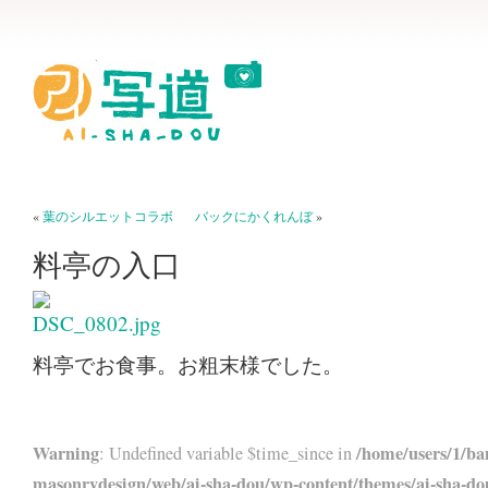
«
葉のシルエットコラボ
バックにかくれんぼ
»
料亭の入口
料亭でお食事。お粗末様でした。
Warning
/home/users/1/ba
: Undefined variable $time_since in
masonrydesign/web/ai-sha-dou/wp-content/themes/ai-sha-do