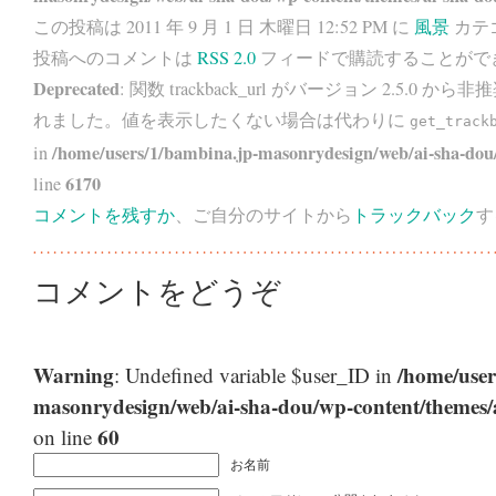
この投稿は 2011 年 9 月 1 日 木曜日 12:52 PM に
風景
カテ
投稿へのコメントは
RSS 2.0
フィードで購読することがで
Deprecated
: 関数 trackback_url がバージョン 2.5.0 から
非推
れました。値を表示したくない場合は代わりに
get_track
/home/users/1/bambina.jp-masonrydesign/web/ai-sha-dou/
in
6170
line
コメントを残すか
、ご自分のサイトから
トラックバック
す
コメントをどうぞ
Warning
/home/user
: Undefined variable $user_ID in
masonrydesign/web/ai-sha-dou/wp-content/themes
60
on line
お名前