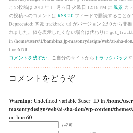
この投稿は 2012 年 11 月 6 日 火曜日 12:16 PM に
風景
カテ
の投稿へのコメントは
RSS 2.0
フィードで購読することが
Deprecated
: 関数 trackback_url がバージョン 2.5.0 から
非推
れました。値を表示したくない場合は代わりに
get_track
/home/users/1/bambina.jp-masonrydesign/web/ai-sha-dou/
in
6170
line
コメントを残すか
、ご自分のサイトから
トラックバック
す
コメントをどうぞ
Warning
/home/user
: Undefined variable $user_ID in
masonrydesign/web/ai-sha-dou/wp-content/themes
60
on line
お名前