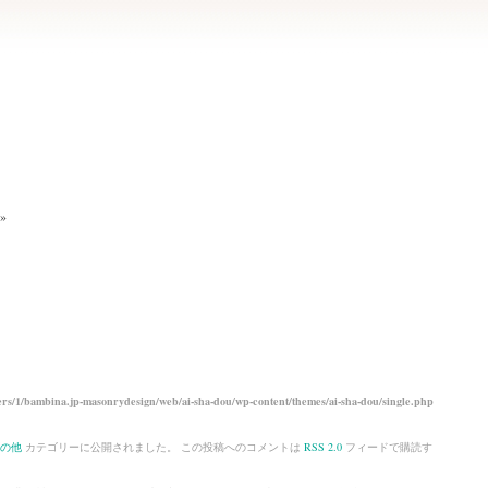
»
rs/1/bambina.jp-masonrydesign/web/ai-sha-dou/wp-content/themes/ai-sha-dou/single.php
の他
カテゴリーに公開されました。 この投稿へのコメントは
RSS 2.0
フィードで購読す