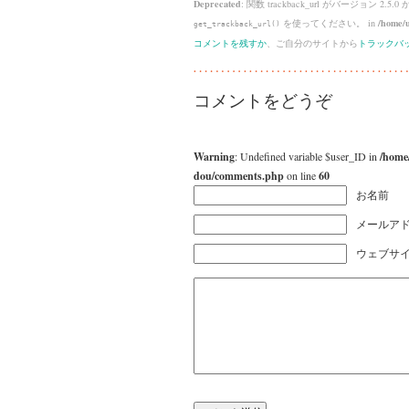
Deprecated
: 関数 trackback_url がバージョン 2.5.0
を使ってください。 in
/home/u
get_trackback_url()
コメントを残すか
、ご自分のサイトから
トラックバ
コメントをどうぞ
Warning
: Undefined variable $user_ID in
/home
dou/comments.php
on line
60
お名前
メールアド
ウェブサ