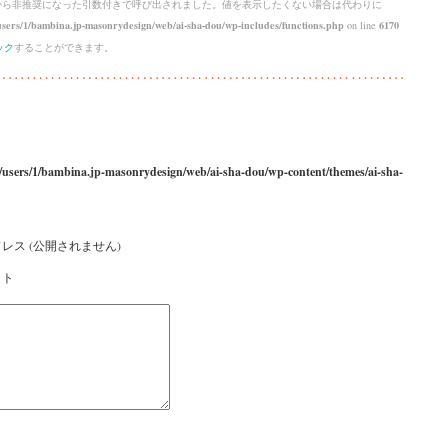
 から
非推奨
になった引数付きで呼び出されました。値を表示したくない場合は代わりに
sers/1/bambina.jp-masonrydesign/web/ai-sha-dou/wp-includes/functions.php
on line
6170
ック
することができます。
/users/1/bambina.jp-masonrydesign/web/ai-sha-dou/wp-content/themes/ai-sha-
レス (公開されません)
イト