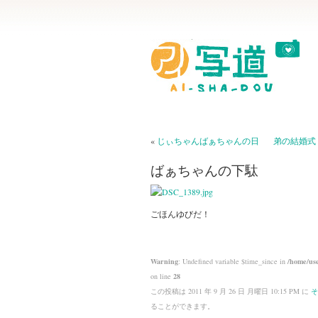
«
じぃちゃんばぁちゃんの日
弟の結婚式
ばぁちゃんの下駄
ごほんゆびだ！
Warning
: Undefined variable $time_since in
/home/use
on line
28
この投稿は 2011 年 9 月 26 日 月曜日 10:15 PM に
そ
ることができます。