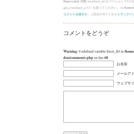
Deprecated
: 関数 trackback_url がバージョン 2.5.0
を使ってください。 in
/home/u
get_trackback_url()
コメントを残すか
、ご自分のサイトから
トラックバ
コメントをどうぞ
Warning
: Undefined variable $user_ID in
/home
dou/comments.php
on line
60
お名前
メールアド
ウェブサ