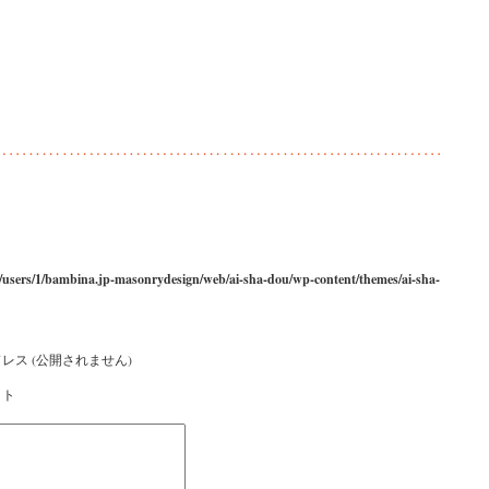
/users/1/bambina.jp-masonrydesign/web/ai-sha-dou/wp-content/themes/ai-sha-
レス (公開されません)
イト