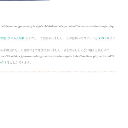
rs/1/bambina.jp-masonrydesign/web/ai-sha-dou/wp-content/themes/ai-sha-dou/single.php
の他
,
フィルム写真
カテゴリーに公開されました。 この投稿へのコメントは
RSS 2.0
フィ
 から
非推奨
になった引数付きで呼び出されました。値を表示したくない場合は代わりに
sers/1/bambina.jp-masonrydesign/web/ai-sha-dou/wp-includes/functions.php
on line
6170
ック
することができます。