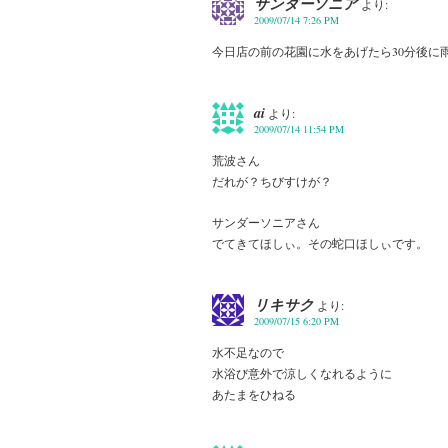
サンダーソニア
より:
2009/07/14 7:26 PM
今日店の前の花園に水をあげたら30分後に雨
ai
より:
2009/07/14 11:54 PM
荒波さん
だれが？ちびすけが？
サンダーソニアさん
でてきてほしぃ。その蛇口ほしぃです。
リキサク
より:
2009/07/15 6:20 PM
水不足なので
水浴び意外で涼しくなれるように
あたまをひねる