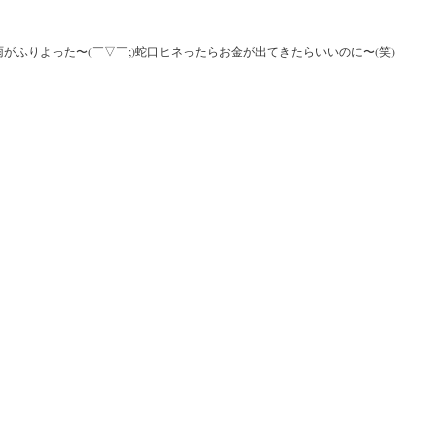
がふりよった〜(￣▽￣;)蛇口ヒネったらお金が出てきたらいいのに〜(笑)