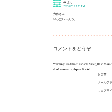
ai
より:
2009/07/15 7:33 PM
力作さん
10っぽい〜んつ。
コメントをどうぞ
Warning
: Undefined variable $user_ID in
/home
dou/comments.php
on line
60
お名前
メールアド
ウェブサ