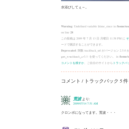
水浴びしてぇ～。
Warning
: Undefined variable $time_since in
/home/use
on line
28
この投稿は 2009 年 7 月 13 日 月曜日 11:58 PM に
そ
ードで購読することができます。
Deprecated
: 関数 trackback_url がバージョン 2.5.0
を使ってください。 in
/home/u
get_trackback_url()
コメントを残すか
、ご自分のサイトから
トラックバ
コメント / トラックバック 5 件
荒波
より:
2009/07/14 7:51 AM
クロンボになってます。荒波・・・